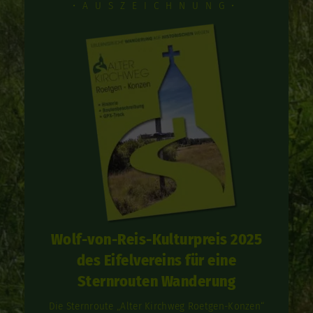
•AUSZEICHNUNG•
Wolf-von-Reis-Kulturpreis 2025
des Eifelvereins für eine
Sternrouten Wanderung
Die Sternroute „Alter Kirchweg Roetgen-Konzen“