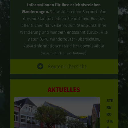
Informationen für Ihre erlebnisreichen
Wanderungen.
Sie wählen einen Sternort. Von
diesem Standort fahren Sie mit dem Bus des
öffentlichen Nahverkehrs zum Startpunkt Ihrer
Wanderung und wandern entspannt zurück. Alle
Daten (GPX, Wanderrouten-Übersichten,
Zusatzinformationen) sind frei downloadbar
.
(ausschließlich private Nutzung!)
Routen-Übersicht
AKTUELLES
STE
RN
RO
UTE