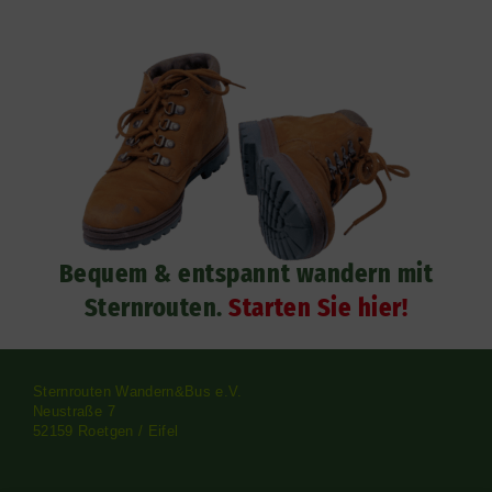
Bequem & entspannt wandern mit
Sternrouten.
Starten Sie hier!
Sternrouten Wandern&Bus e.V.
Neustraße 7
52159 Roetgen / Eifel