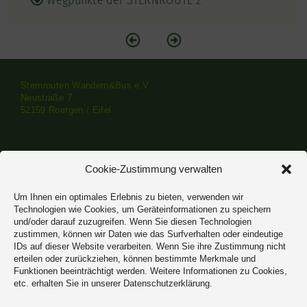
Wegpunkte der STERNROUTE 2
Sternrouten Wandern&Bus e.V.
Neustraße 7
52159 Roetgen / Eifel
Impressum
·
Datenschutzerklärung
Cookie-Zustimmung verwalten
Um Ihnen ein optimales Erlebnis zu bieten, verwenden wir
Technologien wie Cookies, um Geräteinformationen zu speichern
und/oder darauf zuzugreifen. Wenn Sie diesen Technologien
zustimmen, können wir Daten wie das Surfverhalten oder eindeutige
IDs auf dieser Website verarbeiten. Wenn Sie ihre Zustimmung nicht
erteilen oder zurückziehen, können bestimmte Merkmale und
Funktionen beeinträchtigt werden. Weitere Informationen zu Cookies,
etc. erhalten Sie in unserer Datenschutzerklärung.