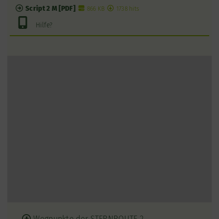
Script 2 M [PDF]
866 KB
1738 hits
Hilfe?