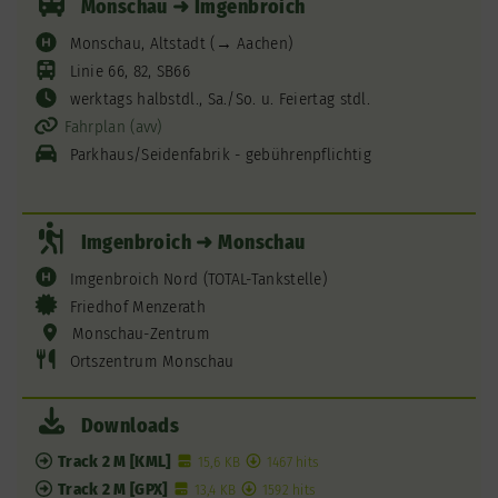
Monschau ➜ Imgenbroich
Monschau, Altstadt (→ Aachen)
Linie 66, 82, SB66
werktags halbstdl., Sa./So. u. Feiertag stdl.
Fahrplan (avv)
Parkhaus/Seidenfabrik - gebührenpflichtig
Imgenbroich ➜ Monschau
Imgenbroich Nord (TOTAL-Tankstelle)
Friedhof Menzerath
Monschau-Zentrum
Ortszentrum Monschau
Downloads
Track 2 M [KML]
15,6 KB
1467 hits
Track 2 M [GPX]
13,4 KB
1592 hits