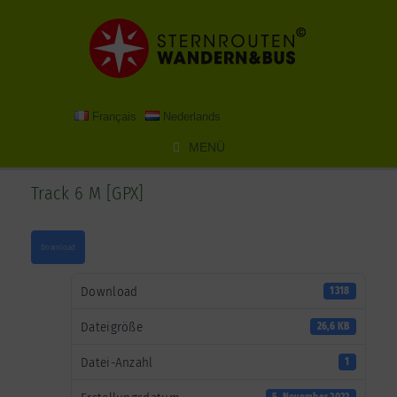
Zum
Inhalt
springen
Français
Nederlands
MENÜ
Track 6 M [GPX]
Download
Download
1318
Dateigröße
26,6 KB
Datei-Anzahl
1