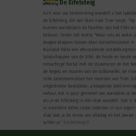
De Eifelsteig
Kort voor uw bestemming wandelt u het laatste
de Eifelsteig, die van Aken naar Trier loopt. “Op
kunnen wandelaars de facetten van het Eifel-mi
beleven. Onder het motto "Waar rots en water j
daagse etappes tussen Aken-Kornelimünster in N
Rijnland-Palts een afwisselende ontdekkingsto
landschappen van de Eifel: de heide en heide v
rotsachtige Rurtal met de stuwmeren en het Nati
de kegels en maaren van de Vulkaneifel, de rivie
rode zandsteenrotsen ten noorden van Trier. Sc
uitgestrekte beekdalen, uitdagende beklimminge
natuur, dat is puur genieten van wandelen.Je b
als je de Eifelsteig in één stuk wandelt. Ook is
in meerdere delen zodat iedereen in zijn eigen
stap laat je de stress van alledag en het lawaai
achter je.” (<
Eifelsteig
>)