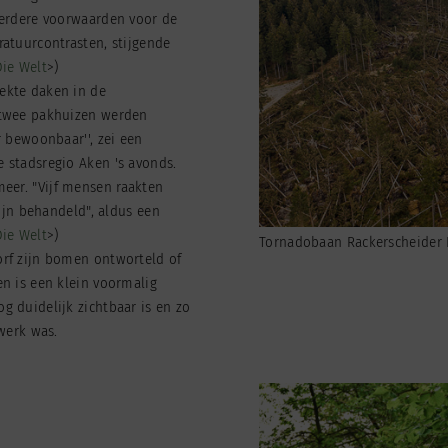
Verdere voorwaarden voor de
atuurcontrasten, stijgende
Die Welt
>)
ekte daken in de
 twee pakhuizen werden
 bewoonbaar'', zei een
 stadsregio Aken 's avonds.
er. "Vijf mensen raakten
zijn behandeld", aldus een
Die Welt
>)
Tornadobaan Rackerscheider
rf zijn bomen ontworteld of
n is een klein voormalig
 duidelijk zichtbaar is en zo
werk was.