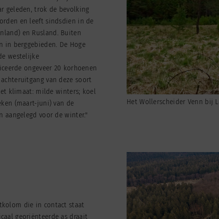
ar geleden, trok de bevolking
orden en leeft sindsdien in de
nland) en Rusland. Buiten
en in berggebieden. De Hoge
de westelijke
ificeerde ongeveer 20 korhoenen
 achteruitgang van deze soort
het klimaat: milde winters; koel
Het Wollerscheider Venn bij 
eken (maart-juni) van de
en aangelegd voor de winter."
tkolom die in contact staat
caal georiënteerde as draait