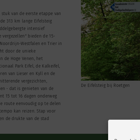
 stuk van de eerste etappe van
 de 313 km lange Eifelsteig
ddelgebergte intensief
e vergezellen" bieden de 15-
oordrijn-Westfalen en Trier in
cht door de unieke
an de Hoge Venen, het
onaal Park Eifel, de Kalkeifel,
ren van Lieser en Kyll en de
hitterende vergezichten,
De Eifelsteig bij Roetgen
n - dat is genieten van de
ent 15 tot 16 dagen onderweg
 de route eenvoudig op te delen
 tempo kan reizen. Stap voor
 en de drukte van de stad