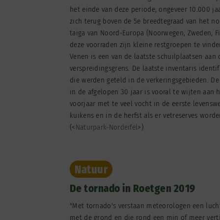
het einde van deze periode, ongeveer 10.000 ja
zich terug boven de 5e breedtegraad van het no
taiga van Noord-Europa (Noorwegen, Zweden, Fi
deze voorraden zijn kleine restgroepen te vind
Venen is een van de laatste schuilplaatsen aan 
verspreidingsgrens. De laatste inventaris ident
die werden geteld in de verkeringsgebieden. De
in de afgelopen 30 jaar is vooral te wijten aan 
voorjaar met te veel vocht in de eerste levensw
kuikens en in de herfst als er vetreserves word
(<
Naturpark-Nordeifel
>)
Natuur
De tornado in Roetgen 2019
"Met tornado's verstaan ​​meteorologen een luch
met de grond en die rond een min of meer verti