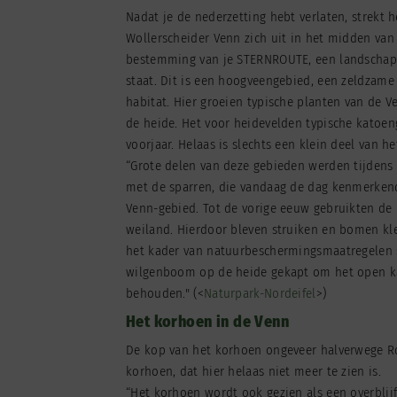
Nadat je de nederzetting hebt verlaten, strekt 
Wollerscheider Venn zich uit in het midden van
bestemming van je STERNROUTE, een landschap
staat. Dit is een hoogveengebied, een zeldzame
habitat. Hier groeien typische planten van de V
de heide. Het voor heidevelden typische katoengr
voorjaar. Helaas is slechts een klein deel van 
“Grote delen van deze gebieden werden tijdens 
met de sparren, die vandaag de dag kenmerkend
Venn-gebied. Tot de vorige eeuw gebruikten de
weiland. Hierdoor bleven struiken en bomen kl
het kader van natuurbeschermingsmaatregelen 
wilgenboom op de heide gekapt om het open ka
behouden." (<
Naturpark-Nordeifel
>)
Het korhoen in de Venn
De kop van het korhoen ongeveer halverwege R
korhoen, dat hier helaas niet meer te zien is.
“Het korhoen wordt ook gezien als een overblijfse