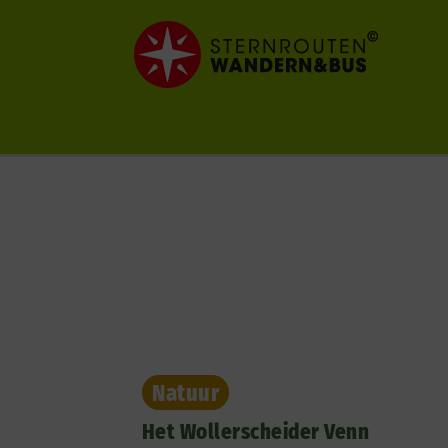
Ga
naar
de
inhoud
Natuur
Het Wollerscheider Venn