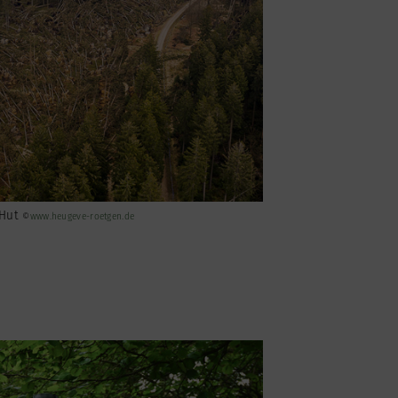
 Hut
©
www.heugeve-roetgen.de