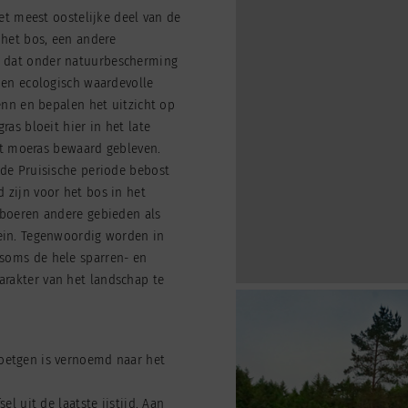
het meest oostelijke deel van de
 het bos, een andere
 dat onder natuurbescherming
 en ecologisch waardevolle
enn en bepalen het uitzicht op
as bloeit hier in het late
het moeras bewaard gebleven.
de Pruisische periode bebost
 zijn voor het bos in het
 boeren andere gebieden als
ein. Tegenwoordig worden in
soms de hele sparren- en
rakter van het landschap te
oetgen is vernoemd naar het
l uit de laatste ijstijd. Aan