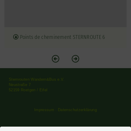
Points de cheminement STERNROUTE 6
Sternrouten Wandern&Bus e.V.
Neustraße 7
52159 Roetgen / Eifel
Impressum
·
Datenschutzerklärung