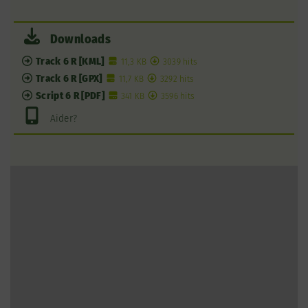
Downloads
Track 6 R [KML]
11,3 KB
3039 hits
Track 6 R [GPX]
11,7 KB
3292 hits
Script 6 R [PDF]
341 KB
3596 hits
Aider?